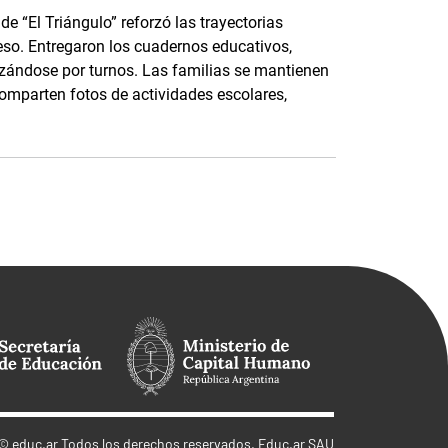
e “El Triángulo” reforzó las trayectorias
eso. Entregaron los cuadernos educativos,
nizándose por turnos. Las familias se mantienen
parten fotos de actividades escolares,
©
educ.ar
Todos los derechos reservados. Educ.ar SAU