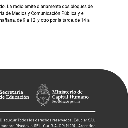
o. La radio emite diariamente dos bloques de
ría de Medios y Comunicación Pública y el
añana, de 9 a 12, y otro por la tarde, de 14 a
©
educ.ar
Todos los derechos reservados. Educ.ar SAU
omodoro Rivadavia 1151 - C.A.B.A. CP (1429) - Argentina