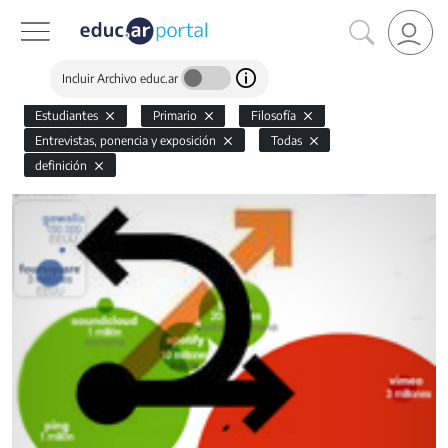
Incluir Archivo educ.ar
Estudiantes
Primario
Filosofía
Entrevistas, ponencia y exposición
Todas
definición