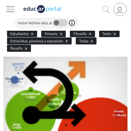
Incluir Archivo educ.ar
Estudiantes
Primario
Filosofía
Texto
Entrevistas, ponencia y exposición
Todas
filosofía