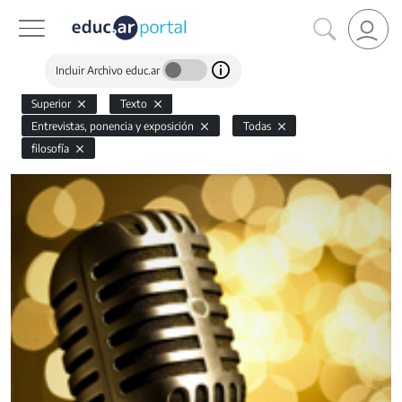
Incluir Archivo educ.ar
Superior
Texto
Entrevistas, ponencia y exposición
Todas
filosofía