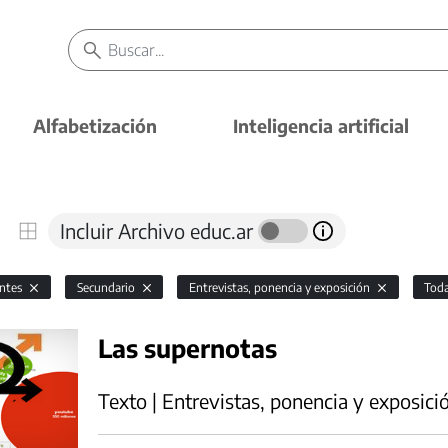
Alfabetización
Inteligencia artificial
Incluir Archivo educ.ar
antes
Secundario
Entrevistas, ponencia y exposición
Tod
Las supernotas
Texto | Entrevistas, ponencia y exposici