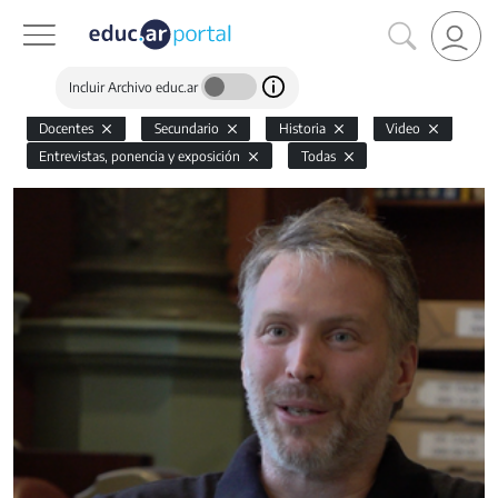
Incluir Archivo educ.ar
Docentes
Secundario
Historia
Video
Entrevistas, ponencia y exposición
Todas