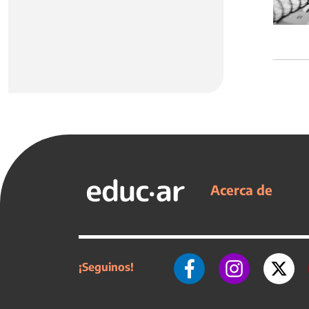
Acerca de
¡Seguinos!