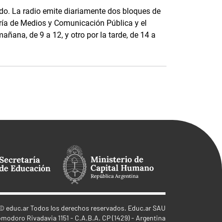
o. La radio emite diariamente dos bloques de
ría de Medios y Comunicación Pública y el
añana, de 9 a 12, y otro por la tarde, de 14 a
©
educ.ar
Todos los derechos reservados. Educ.ar SAU
omodoro Rivadavia 1151 - C.A.B.A. CP (1429) - Argentina