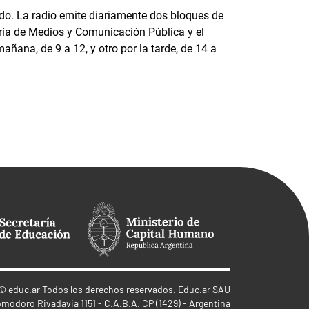
o. La radio emite diariamente dos bloques de
ría de Medios y Comunicación Pública y el
añana, de 9 a 12, y otro por la tarde, de 14 a
©
educ.ar
Todos los derechos reservados. Educ.ar SAU
omodoro Rivadavia 1151 - C.A.B.A. CP (1429) - Argentina