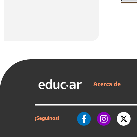
Acerca de
¡Seguinos!