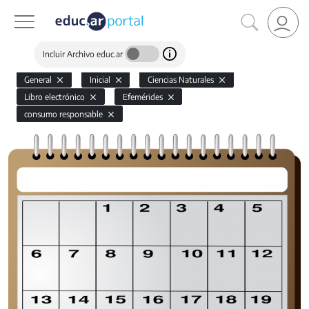
Incluir Archivo educ.ar
General
Inicial
Ciencias Naturales
Libro electrónico
Efemérides
consumo responsable