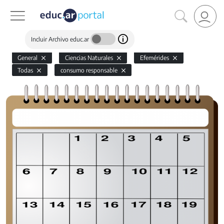
Incluir Archivo educ.ar
General
Ciencias Naturales
Efemérides
Todas
consumo responsable