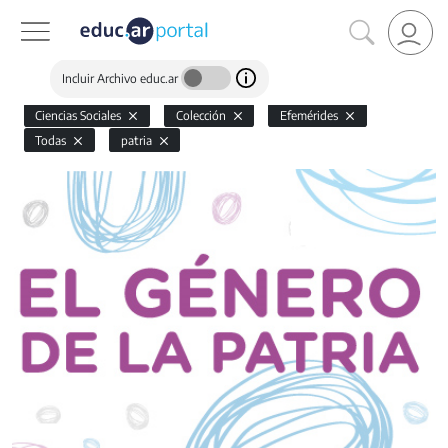
Incluir Archivo educ.ar
Ciencias Sociales
Colección
Efemérides
Todas
patria