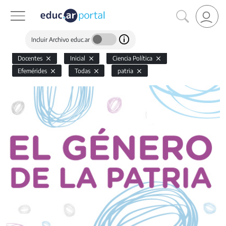
Incluir Archivo educ.ar
Docentes
Inicial
Ciencia Política
Efemérides
Todas
patria