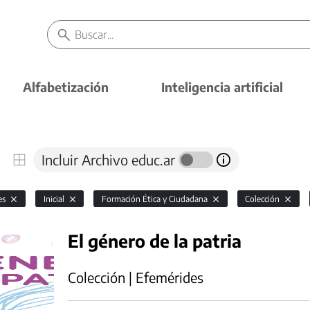
Alfabetización
Inteligencia artificial
Incluir Archivo educ.ar
es
Inicial
Formación Ética y Ciudadana
Colección
El género de la patria
Colección | Efemérides