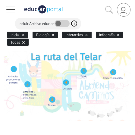
Incluir Archivo educ.ar
Inicial
Biología
Interactivo
Infografía
Todas