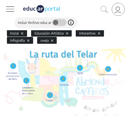
Incluir Archivo educ.ar
Inicial
Educación Artística
Interactivo
Infografía
oveja