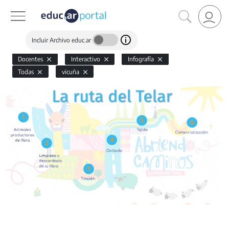
Incluir Archivo educ.ar
Docentes
Interactivo
Infografía
Todas
vicuña