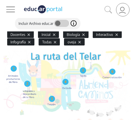
Incluir Archivo educ.ar
Docentes
Inicial
Biología
Interactivo
Infografía
Todas
oveja