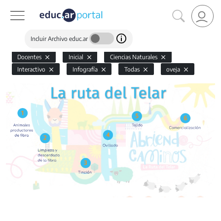
Incluir Archivo educ.ar
Docentes
Inicial
Ciencias Naturales
Interactivo
Infografía
Todas
oveja