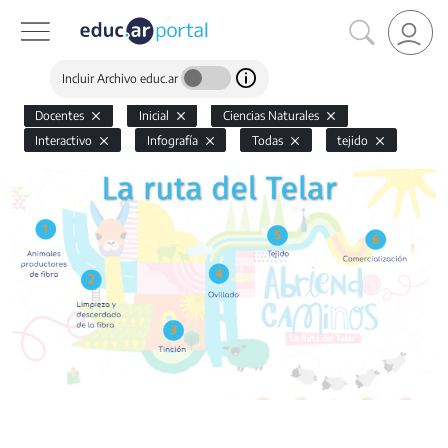
Incluir Archivo educ.ar
Docentes
Inicial
Ciencias Naturales
Interactivo
Infografía
Todas
tejido