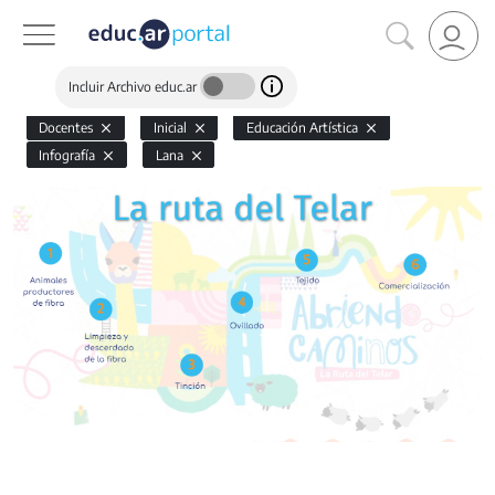
Incluir Archivo educ.ar
Docentes
Inicial
Educación Artística
Infografía
Lana