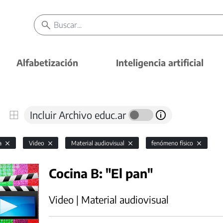
Alfabetización
Inteligencia artificial
Incluir Archivo educ.ar
ía
Video
Material audiovisual
fenómeno físico
Cocina B: "El pan"
Video | Material audiovisual