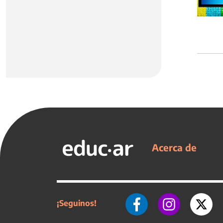
Acerca de
¡Seguinos!