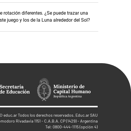
e rotación diferentes. ¿Se puede trazar una
te juego y los de la Luna alrededor del Sol?
©
educ.ar
Todos los derechos reservados. Educ.ar SAU
omodoro Rivadavia 1151 - C.A.B.A. CP (1429) - Argentina
Tel: 0800-444-1115 (opción 4)