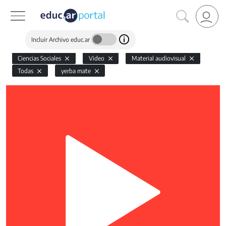
Incluir Archivo educ.ar
Ciencias Sociales
Video
Material audiovisual
Todas
yerba mate