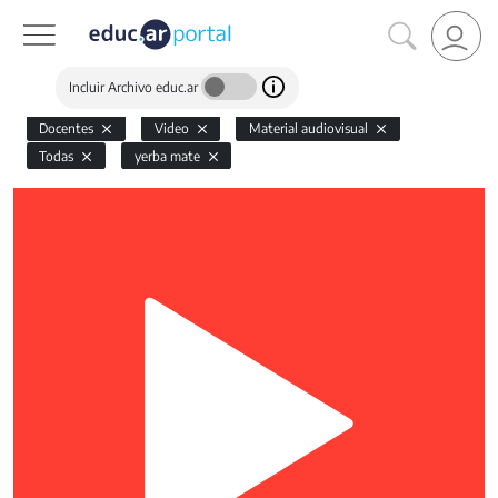
Incluir Archivo educ.ar
Docentes
Video
Material audiovisual
Todas
yerba mate