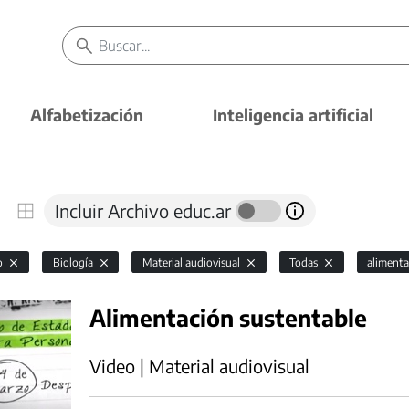
Alfabetización
Inteligencia artificial
Incluir Archivo educ.ar
io
Biología
Material audiovisual
Todas
aliment
Alimentación sustentable
Video | Material audiovisual