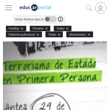
Incluir Archivo educ.ar
Familias
Primario
Video
Material audiovisual
Todas
alimentación