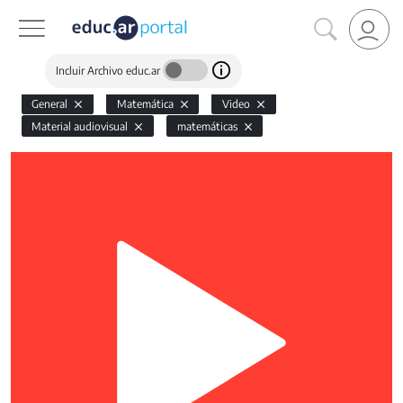
Incluir Archivo educ.ar
General
Matemática
Video
Material audiovisual
matemáticas