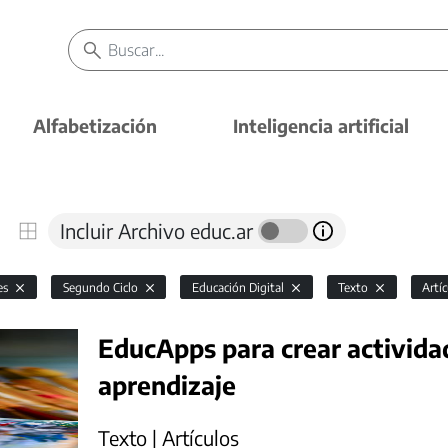
Alfabetización
Inteligencia artificial
Incluir Archivo educ.ar
es
Segundo Ciclo
Educación Digital
Texto
Artí
EducApps para crear actividad
aprendizaje
Texto | Artículos