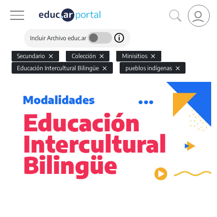
Incluir Archivo educ.ar
Secundario
Colección
Minisitios
Educación Intercultural Bilingüe
pueblos indígenas