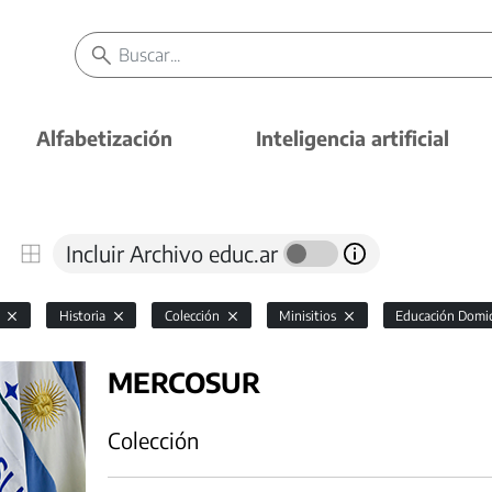
Alfabetización
Inteligencia artificial
Incluir Archivo educ.ar
l
Historia
Colección
Minisitios
Educación Domici
MERCOSUR
Colección