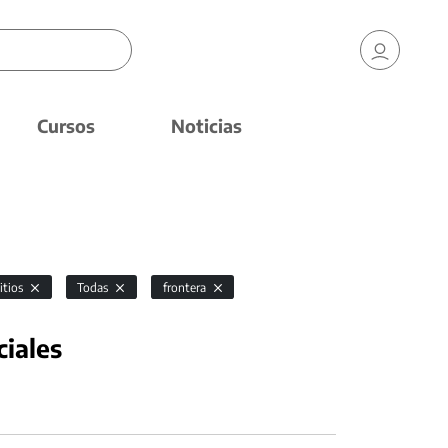
Cursos
Noticias
itios
Todas
frontera
ciales