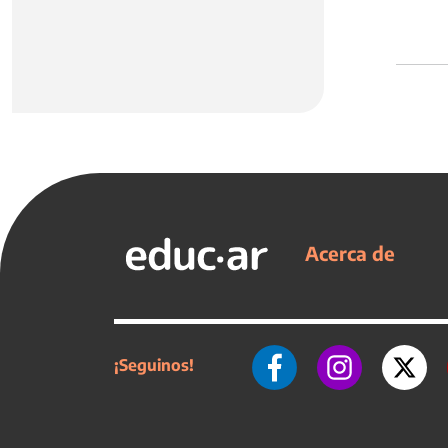
Acerca de
¡Seguinos!