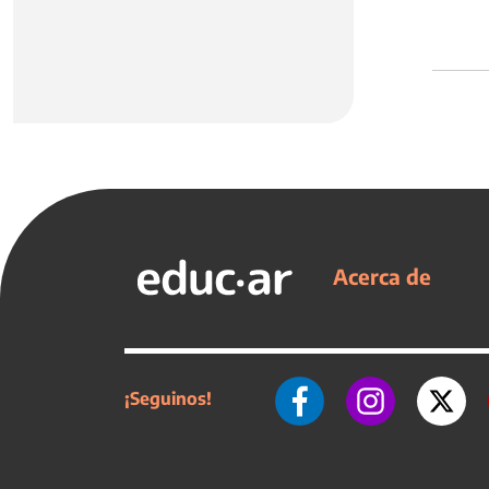
Acerca de
¡Seguinos!