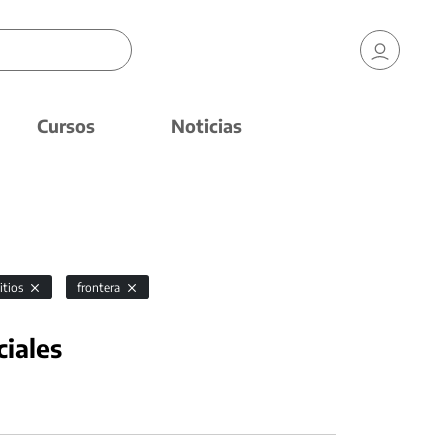
Cursos
Noticias
itios
frontera
ciales