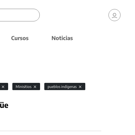
Cursos
Noticias
n
Minisitios
pueblos indígenas
güe