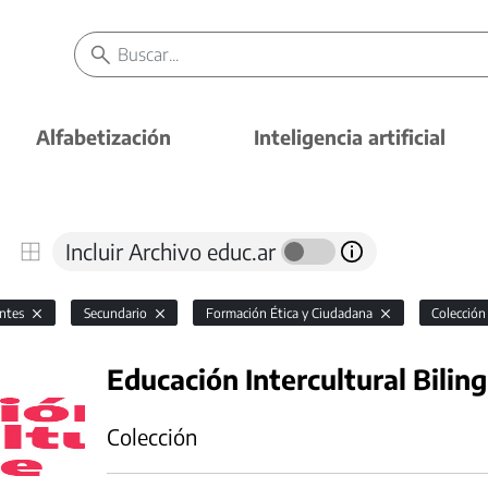
Alfabetización
Inteligencia artificial
Incluir Archivo educ.ar
antes
Secundario
Formación Ética y Ciudadana
Colecció
Educación Intercultural Bilin
Colección