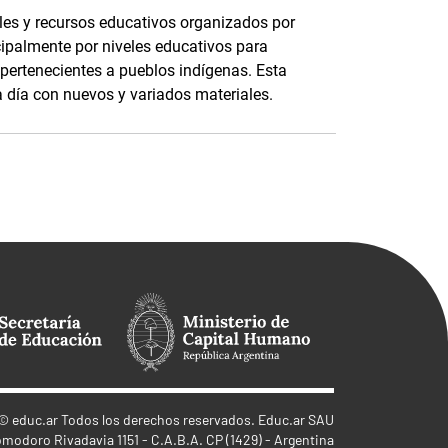
les y recursos educativos organizados por
cipalmente por niveles educativos para
 pertenecientes a pueblos indígenas. Esta
a día con nuevos y variados materiales.
©
educ.ar
Todos los derechos reservados. Educ.ar SAU
omodoro Rivadavia 1151 - C.A.B.A. CP (1429) - Argentina