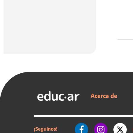
Acerca de
¡Seguinos!