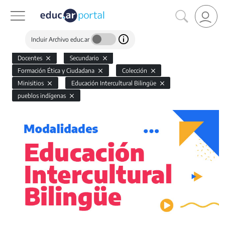
Incluir Archivo educ.ar
Docentes
Secundario
Formación Ética y Ciudadana
Colección
Minisitios
Educación Intercultural Bilingüe
pueblos indígenas