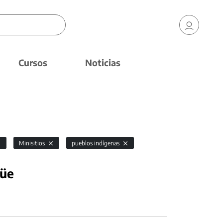
Cursos
Noticias
Minisitios
pueblos indígenas
güe