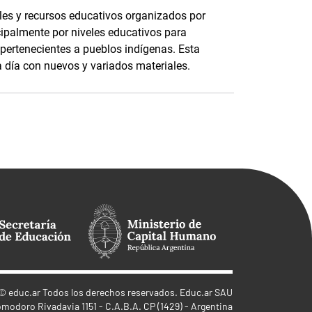
les y recursos educativos organizados por
cipalmente por niveles educativos para
 pertenecientes a pueblos indígenas. Esta
a día con nuevos y variados materiales.
©
educ.ar
Todos los derechos reservados. Educ.ar SAU
omodoro Rivadavia 1151 - C.A.B.A. CP (1429) - Argentina