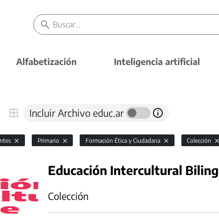
Alfabetización
Inteligencia artificial
Incluir Archivo educ.ar
antes
Primario
Formación Ética y Ciudadana
Colección
Educación Intercultural Bilin
Colección