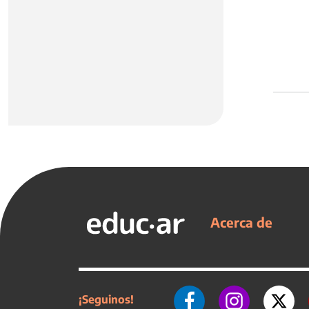
Acerca de
¡Seguinos!