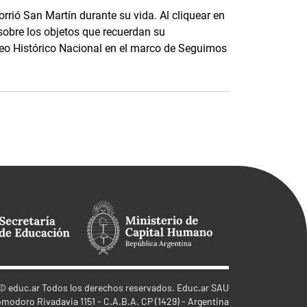
rrió San Martín durante su vida. Al cliquear en
sobre los objetos que recuerdan su
seo Histórico Nacional en el marco de Seguimos
©
educ.ar
Todos los derechos reservados. Educ.ar SAU
omodoro Rivadavia 1151 - C.A.B.A. CP (1429) - Argentina