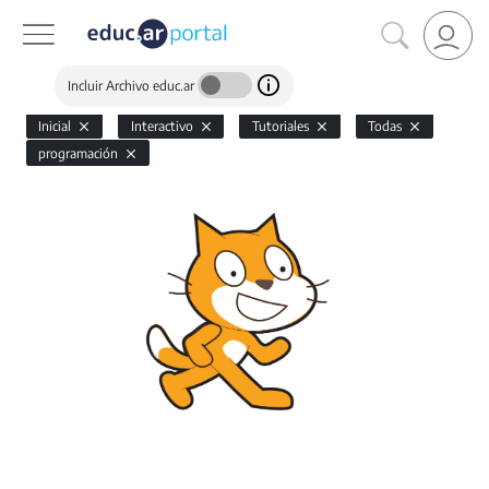
Incluir Archivo educ.ar
Inicial
Interactivo
Tutoriales
Todas
programación