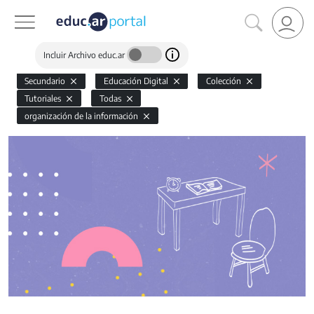
Incluir Archivo educ.ar
Secundario
Educación Digital
Colección
Tutoriales
Todas
organización de la información