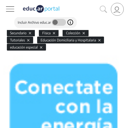
Incluir Archivo educ.ar
Secundario
Física
Colección
Tutoriales
Educación Domiciliaria y Hospitalaria
educación especial