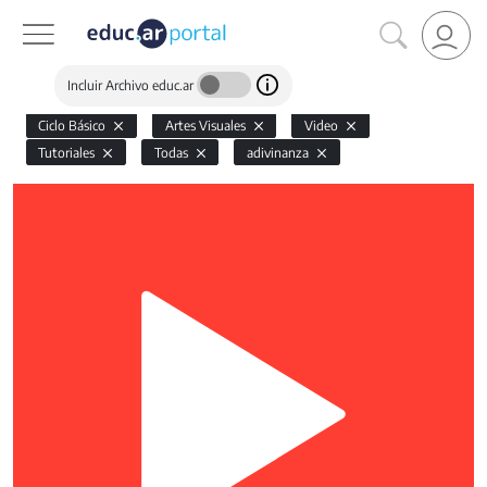
Incluir Archivo educ.ar
Ciclo Básico
Artes Visuales
Video
Tutoriales
Todas
adivinanza