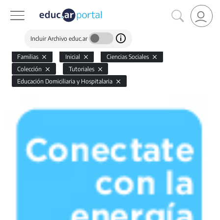
Incluir Archivo educ.ar
Familias
Inicial
Ciencias Sociales
Colección
Tutoriales
Educación Domiciliaria y Hospitalaria