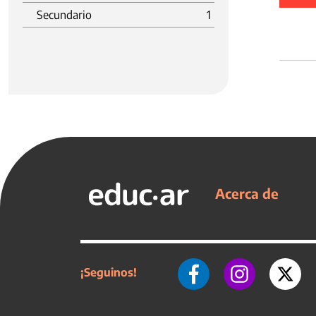
Secundario
1
Acerca de
¡Seguinos!