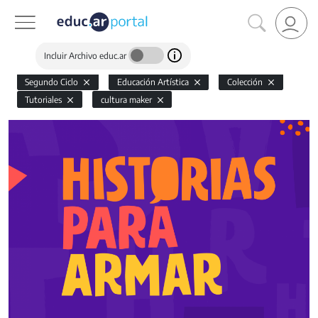
Incluir Archivo educ.ar
Segundo Ciclo
Educación Artística
Colección
Tutoriales
cultura maker