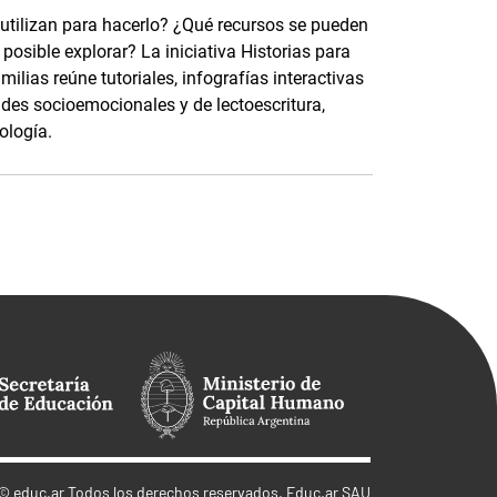
 utilizan para hacerlo? ¿Qué recursos se pueden
osible explorar? La iniciativa Historias para
ilias reúne tutoriales, infografías interactivas
ades socioemocionales y de lectoescritura,
ología.
©
educ.ar
Todos los derechos reservados. Educ.ar SAU