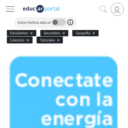
Incluir Archivo educ.ar
Estudiantes
Secundario
Geografía
Colección
Tutoriales