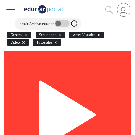
Incluir Archivo educ.ar
General
Secundario
Artes Visuales
Video
Tutoriales