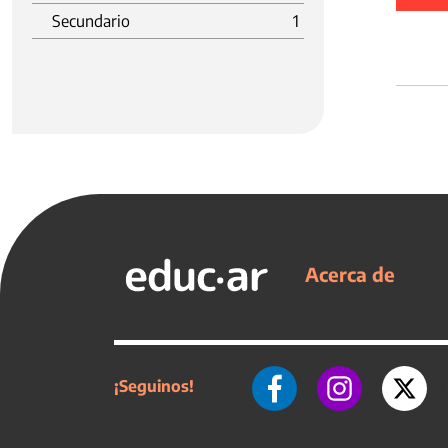
Secundario
1
Acerca de
¡Seguinos!