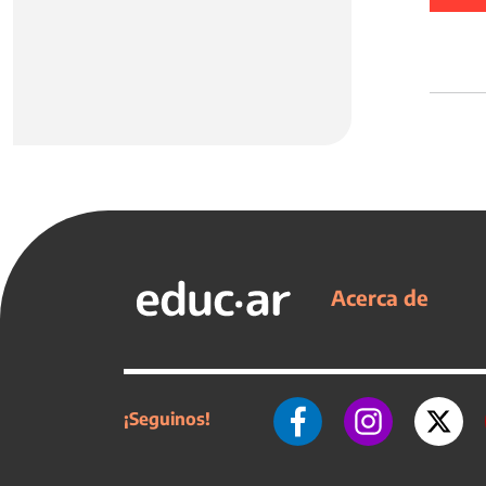
Acerca de
¡Seguinos!